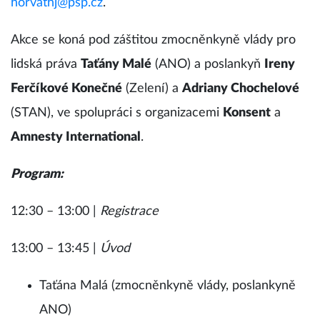
horvathj@psp.cz
.
Akce se koná pod záštitou zmocněnkyně vlády pro
lidská práva
Taťány Malé
(ANO) a poslankyň
Ireny
Ferčíkové Konečné
(Zelení) a
Adriany Chochelové
(STAN), ve spolupráci s organizacemi
Konsent
a
Amnesty International
.
Program:
12:30 – 13:00 |
Registrace
13:00 – 13:45 |
Úvod
Taťána Malá (zmocněnkyně vlády, poslankyně
ANO)