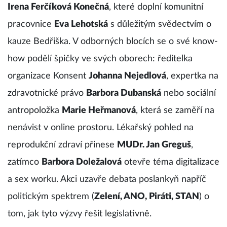
Irena Ferčíková Konečná
, které doplní komunitní
pracovnice
Eva Lehotská
s důležitým svědectvím o
kauze Bedřiška. V odborných blocích se o své know-
how podělí špičky ve svých oborech: ředitelka
organizace Konsent
Johanna Nejedlová
, expertka na
zdravotnické právo
Barbora Dubanská
nebo sociální
antropoložka
Marie Heřmanová
, která se zaměří na
nenávist v online prostoru. Lékařský pohled na
reprodukční zdraví přinese
MUDr. Jan Greguš
,
zatímco
Barbora Doležalová
otevře téma digitalizace
a sex worku. Akci uzavře debata poslankyň napříč
politickým spektrem (
Zelení, ANO, Piráti, STAN
) o
tom, jak tyto výzvy řešit legislativně.