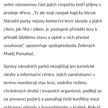
velmi významnou část jejich rozpočtu tvoří příjmy z
prodeje dřeva. „Ty ale mají naopak logicky klesat.
Národní parky nejsou komerční lesní závody a jejich
cílem, jak říká i zákon, je postupně přivádět lesy k
přírodě blízkému stavu a úplně v nich přestat
zasahovat,“ upozorňuje spolupředseda Zelených
Matěj Pomahač.
Správy národních parků nezajišťují jen turistické
stezky a informační centra. Jejich zaměstnanci v
terénu monitorují stav lesů, vodního režimu,
chráněných druhů i invazních organismů, podílejí se
na prevenci požárů a pomáhají řešit konflikty mezi
ochranou přírody a hospodařením v krajině. Pokud