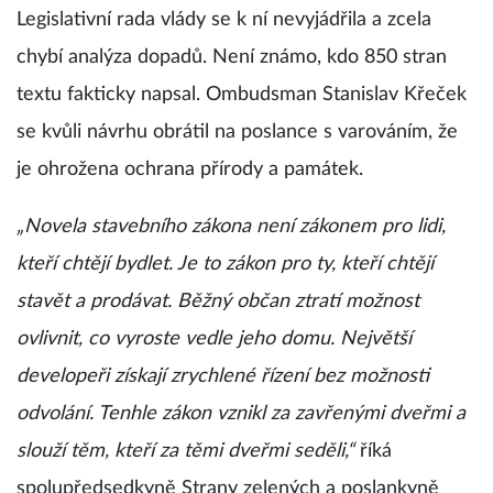
Legislativní rada vlády se k ní nevyjádřila a zcela
chybí analýza dopadů. Není známo, kdo 850 stran
textu fakticky napsal. Ombudsman Stanislav Křeček
se kvůli návrhu obrátil na poslance s varováním, že
je ohrožena ochrana přírody a památek.
„Novela stavebního zákona není zákonem pro lidi,
kteří chtějí bydlet. Je to zákon pro ty, kteří chtějí
stavět a prodávat. Běžný občan ztratí možnost
ovlivnit, co vyroste vedle jeho domu. Největší
developeři získají zrychlené řízení bez možnosti
odvolání. Tenhle zákon vznikl za zavřenými dveřmi a
slouží těm, kteří za těmi dveřmi seděli,“
říká
spolupředsedkyně Strany zelených a poslankyně