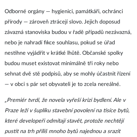
Odborné orgány — hygienici, památkáři, ochránci
přírody — zároveň ztrácejí slovo. Jejich doposud
závazná stanoviska budou v řadě případů nezávazná,
nebo je nahradí fikce souhlasu, pokud se úřad
nestihne vyjádřit v krátké lhůtě. Občanské spolky
budou muset existovat minimálně tři roky nebo
sehnat dvě stě podpisů, aby se mohly účastnit řízení
— v obci s pár set obyvateli je to zcela nereálné.
„Premiér tvrdí, že novela vyřeší krizi bydlení. Ale v
Praze leží v šuplíku stavební povolení na tisíce bytů,
které developeři odmítají stavět, protože nechtějí
pustit na trh příliš mnoho bytů najednou a srazit