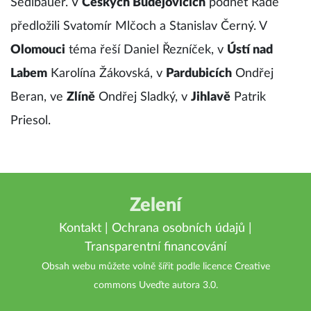
Šedlbauer. V
Českých Budějovicích
podnět Radě
předložili Svatomír Mlčoch a Stanislav Černý. V
Olomouci
téma řeší Daniel Řezníček, v
Ústí nad
Labem
Karolína Žákovská, v
Pardubicích
Ondřej
Beran, ve
Zlíně
Ondřej Sladký, v
Jihlavě
Patrik
Priesol.
Zelení
Kontakt
|
Ochrana osobních údajů
|
Transparentní financování
Obsah webu můžete volně šířit podle licence
Creative
commons Uveďte autora 3.0
.