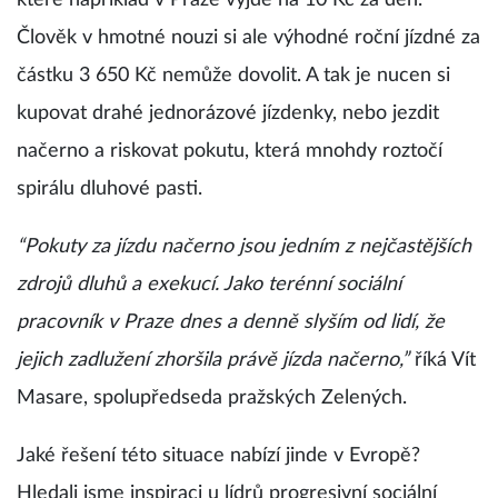
které například v Praze vyjde na 10 Kč za den.
Člověk v hmotné nouzi si ale výhodné roční jízdné za
částku 3 650 Kč nemůže dovolit. A tak je nucen si
kupovat drahé jednorázové jízdenky, nebo jezdit
načerno a riskovat pokutu, která mnohdy roztočí
spirálu dluhové pasti.
“Pokuty za jízdu načerno jsou jedním z nejčastějších
zdrojů dluhů a exekucí. Jako terénní sociální
pracovník v Praze dnes a denně slyším od lidí, že
jejich zadlužení zhoršila právě jízda načerno,”
říká Vít
Masare, spolupředseda pražských Zelených.
Jaké řešení této situace nabízí jinde v Evropě?
Hledali jsme inspiraci u lídrů progresivní sociální