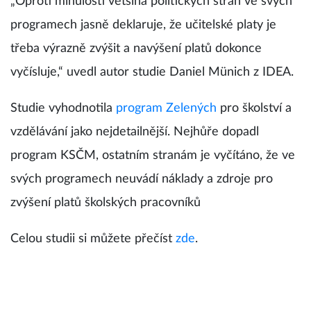
„Oproti minulosti většina politických stran ve svých
programech jasně deklaruje, že učitelské platy je
třeba výrazně zvýšit a navýšení platů dokonce
vyčísluje,“ uvedl autor studie Daniel Münich z IDEA.
Studie vyhodnotila
program Zelených
pro školství a
vzdělávání jako nejdetailnější. Nejhůře dopadl
program KSČM, ostatním stranám je vyčítáno, že ve
svých programech neuvádí náklady a zdroje pro
zvýšení platů školských pracovníků
Celou studii si můžete přečíst
zde
.